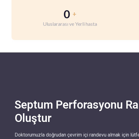
0
+
Uluslararası ve Yerli hasta
Septum Perforasyonu R
Oluştur
Doktorumuzla doğrudan çevrim içi randevu almak için lütf