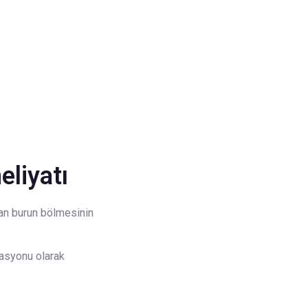
liyatı
ran burun bölmesinin
kasyonu olarak