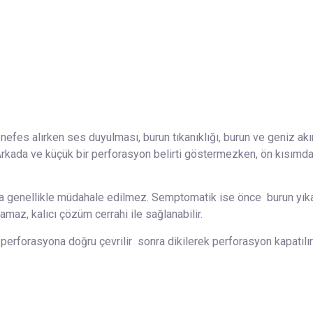
es alırken ses duyulması, burun tıkanıklığı, burun ve geniz akın
 Arkada ve küçük bir perforasyon belirti göstermezken, ön kısımd
 genellikle müdahale edilmez. Semptomatik ise önce burun yıkam
amaz, kalıcı çözüm cerrahi ile sağlanabilir.
p perforasyona doğru çevrilir sonra dikilerek perforasyon kapatılır