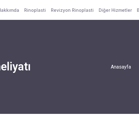
Hakkımda
Rinoplasti
Revizyon Rinoplasti
Diğer Hizmetler
liyatı
Anasayfa