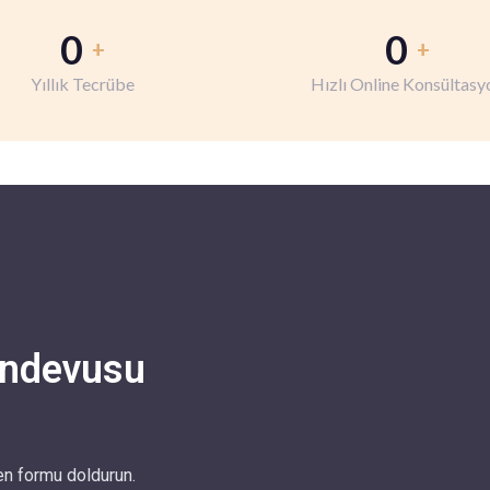
0
0
+
+
Yıllık Tecrübe
Hızlı Online Konsültasy
andevusu
en formu doldurun.