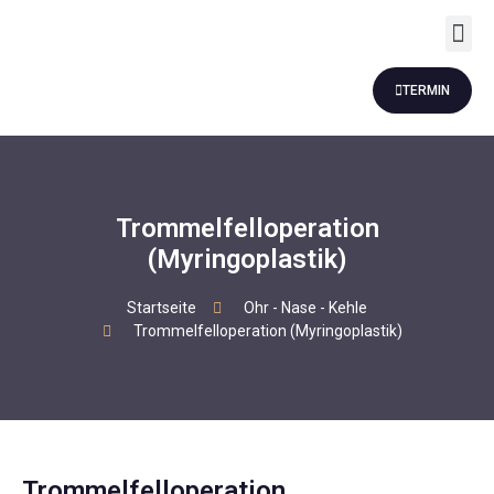
Revision Rhinoplastik
Andere Dienstleistung
TERMIN
Trommelfelloperation
(Myringoplastik)
Startseite
Ohr - Nase - Kehle
Trommelfelloperation (Myringoplastik)
Trommelfelloperation