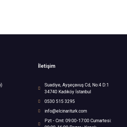
İletişim
ı)
Suadiye, Ayşeçavuş Cd, No:4 D:1
34740 Kadıköy İstanbul
0530 515 3295
info@elcinariturk.com
Pzt - Cmt: 09:00-17:00 Cumartesi: