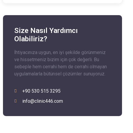
Size Nasıl Yardımcı
Olabiliriz?
İhtiyacınıza uygun, en iyi şekilde görünmeniz
ve hissetmeniz bizim için çok değerli. Bu
sebeple hem cerrahi hem de cerrahi olmayan
uygulamalarla bütünsel çözümler sunuyoruz.
+90 530 515 3295
info@clinic446.com