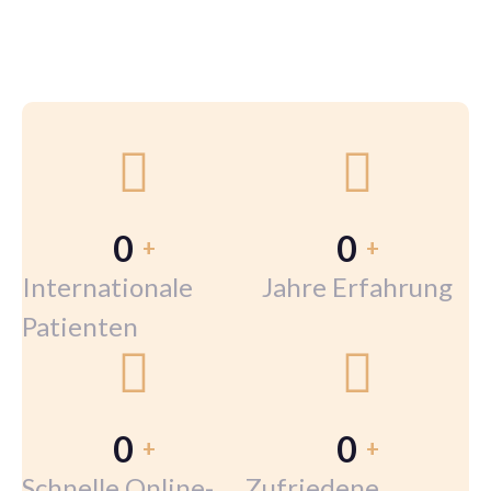
0
0
+
+
Internationale
Jahre Erfahrung
Patienten
0
0
+
+
Schnelle Online-
Zufriedene