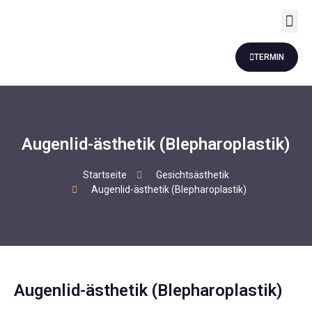
Revision Rhinoplastik
Andere Dienstleistung
TERMIN
Augenlid-ästhetik (Blepharoplastik)
Startseite
Gesichtsästhetik
Augenlid-ästhetik (Blepharoplastik)
Augenlid-ästhetik (Blepharoplastik)